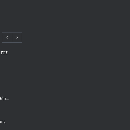
ΓΟΣ.
Συνδέεται το καλοκαίρι με τις παθήσεις του πέλματος;
της